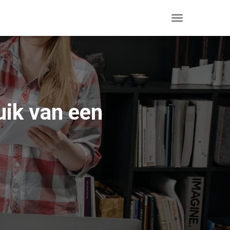
T
O
G
G
L
E
N
A
uik van een
V
I
G
A
T
I
O
N