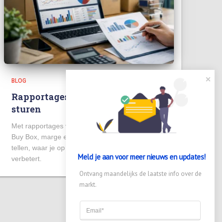
BLOG
Rapportages voor bol verkoop die
sturen
Met rapportages voor bol verkoop stuur je op
Buy Box, marge en omzet. Lees welke cijfers
tellen, waar je op ingrijpt en wat je direct
Meld je aan voor meer nieuws en updates!

verbetert.
Ontvang maandelijks de laatste info over de 
markt.
