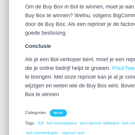
Om de Buy Box in Bol te winnen, moet je aan 
Buy Box te winnen? Welnu, volgens BigComm
door de Buy Box. Als een repricer je de factor
goede beslissing.
Conclusie
Als je een Bol-verkoper bent, moet je een repr
die je online bedrijf helpt te groeien.
PriceTwe
te brengen. Met onze repricer kan je al je co
wijzigen en weten wie de Buy Box wint. Bovend
Box te winnen
Categories:
BLOG
Tags:
bol
bol marketplace
bol repricer software
bol.c
bol.comverkoper
repricer tool